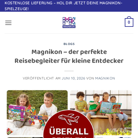
Zum
KOSTENLOSE LIEFERUNG – HOL DIR JETZT DEINE MAGNIKON-
SPIELZEUGE!
Inhalt
springen
0
BLOGS
Magnikon – der perfekte
Reisebegleiter für kleine Entdecker
VERÖFFENTLICHT AM
JUNI 10, 2026
VON
MAGNIKON