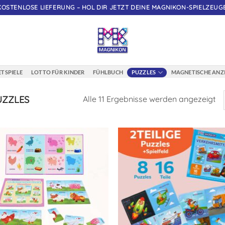
KOSTENLOSE LIEFERUNG – HOL DIR JETZT DEINE MAGNIKON-SPIELZEUGE
TSPIELE
LOTTO FÜR KINDER
FÜHLBUCH
PUZZLES
MAGNETISCHE ANZ
UZZLES
Alle 11 Ergebnisse werden angezeigt