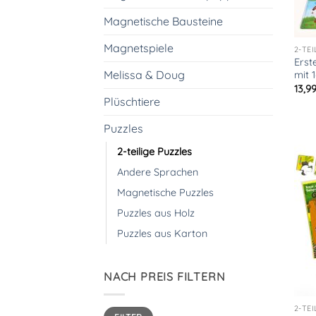
Magnetische Bausteine
Magnetspiele
2-TE
Erst
Melissa & Doug
mit 
13,9
Plüschtiere
Puzzles
2-teilige Puzzles
Andere Sprachen
Magnetische Puzzles
Puzzles aus Holz
Puzzles aus Karton
NACH PREIS FILTERN
2-TE
Min.
Max.