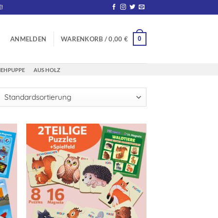
!
0
ANMELDEN
WARENKORB /
0,00
€
IEHPUPPE
AUS HOLZ