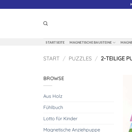
Zum
Inhalt
springen
STARTSEITE
MAGNETISCHE BAUSTEINE
MAGNE
START
/
PUZZLES
/
2-TEILIGE P
BROWSE
Aus Holz
Fühlbuch
Lotto für Kinder
Magnetische Anziehpuppe