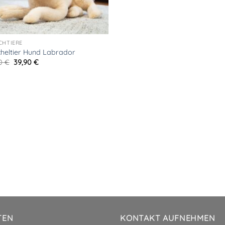
CHTIERE
heltier Hund Labrador
Ursprünglicher
Aktueller
90
€
39,90
€
Preis
Preis
war:
ist:
55,90 €
39,90 €.
TEN
KONTAKT AUFNEHMEN