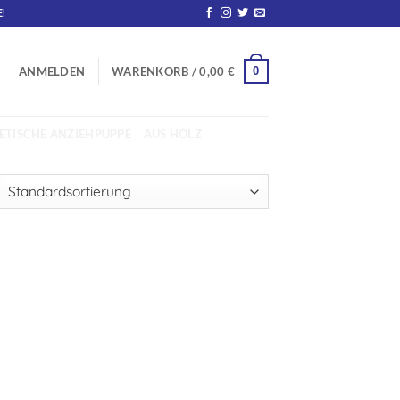
!
0
ANMELDEN
WARENKORB /
0,00
€
TISCHE ANZIEHPUPPE
AUS HOLZ