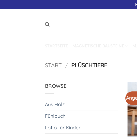
Zum
Inhalt
springen
STARTSEITE
MAGNETISCHE BAUSTEINE
M
START
/
PLÜSCHTIERE
BROWSE
Ange
Aus Holz
Fühlbuch
Lotto für Kinder