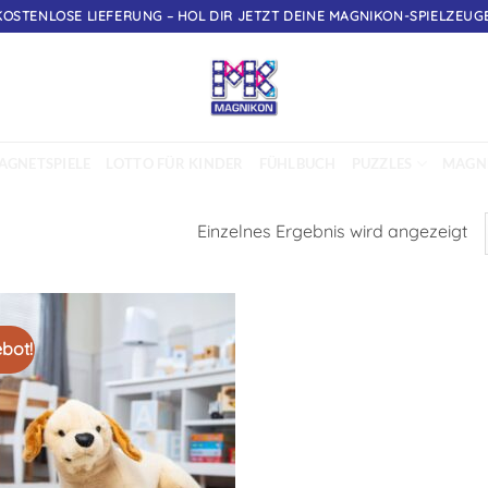
KOSTENLOSE LIEFERUNG – HOL DIR JETZT DEINE MAGNIKON-SPIELZEUGE
AGNETSPIELE
LOTTO FÜR KINDER
FÜHLBUCH
PUZZLES
MAGNE
Einzelnes Ergebnis wird angezeigt
bot!