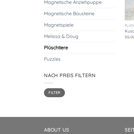
Magnetische Anziehpuppe
Magnetische Bausteine
Magnetspiele
PLÜS
Kusc
Melissa & Doug
55,
Plüschtiere
Puzzles
NACH PREIS FILTERN
Min.
Max.
FILTER
Preis
Preis
ABOUT US
SEI