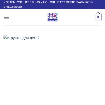
Zum
KOSTENLOSE LIEFERUNG – HOL DIR JETZT DEINE MAGNIKON-
SPIELZEUGE!
Inhalt
springen
0