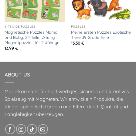
2-TEILIGE PUZZLES
PUZZLES
Magnetische Puzzles Mama
Meine ersten Puzzles Exotische
und Baby, 24 Teile, 2-teilig
Tiere 39 Große Teile
Magnetpuzzles für 2 Jährige
13,50
€
13,99
€
ABOUT US
Magnikon steht für hochwertiges, sicheres und kreatives
Spielzeug mit Magneten. Wir entwickeln Produkte, die
Kinder spielerisch fördern und Eltern durch Qualität und
Langlebigkeit überzeugen.