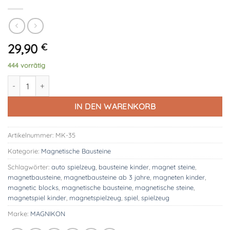
29,90
€
444 vorrätig
Magnetische Bausteine Das Puppenhaus 35 Teile Menge
IN DEN WARENKORB
Artikelnummer:
MK-35
Kategorie:
Magnetische Bausteine
Schlagwörter:
auto spielzeug
,
bausteine kinder
,
magnet steine
,
magnetbausteine
,
magnetbausteine ab 3 jahre
,
magneten kinder
,
magnetic blocks
,
magnetische bausteine
,
magnetische steine
,
magnetspiel kinder
,
magnetspielzeug
,
spiel
,
spielzeug
Marke:
MAGNIKON