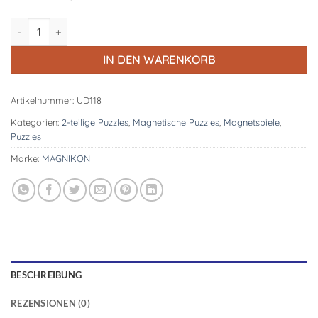
Zahlen lernen von 1 bis 12, 12 Puzzles mit je 2 Teile Menge
IN DEN WARENKORB
Artikelnummer:
UD118
Kategorien:
2-teilige Puzzles
,
Magnetische Puzzles
,
Magnetspiele
,
Puzzles
Marke:
MAGNIKON
BESCHREIBUNG
REZENSIONEN (0)