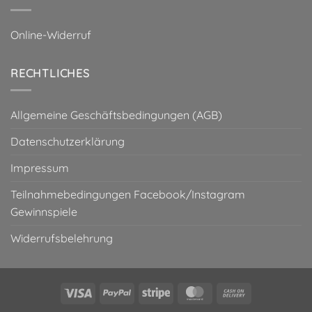
Online-Widerruf
RECHTLICHES
Allgemeine Geschäftsbedingungen (AGB)
Datenschutzerklärung
Impressum
Teilnahmebedingungen Facebook/Instagram
Gewinnspiele
Widerrufsbelehrung
Visa
PayPal
Stripe
MasterCard
Cash
On